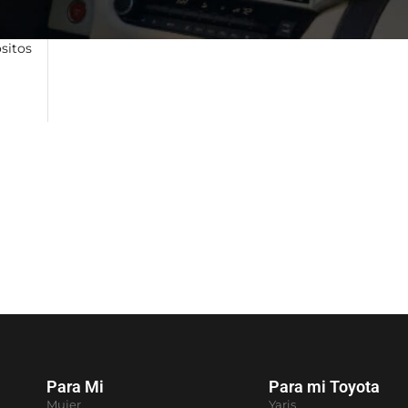
ósitos
Para Mi
Para mi Toyota
Mujer
Yaris