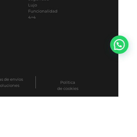
Lujo
Funcionalidad
4×4
as de envíos
Política
voluciones
de cookies