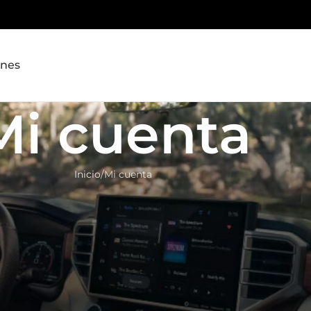
ones
Mi cuenta
Inicio
Mi cuenta
Inicio de sesión
Registrarse en este sitio le permite acceder al estado y
pedidos. Rellene los campos que aparecen a continuac
una cuenta en un abrir y cerrar de ojos. Sólo le pedir
necesaria para que el proceso de compra sea más rá
cer una
Acceder