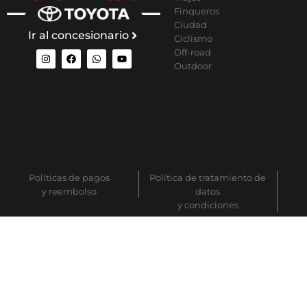
Finqueros
Ciudad
Ir al concesionario
Ciclismo
Off-road
Outdoor
Políticas de pagos
Política de tratamiento de
y reembolso
datos
y condiciones