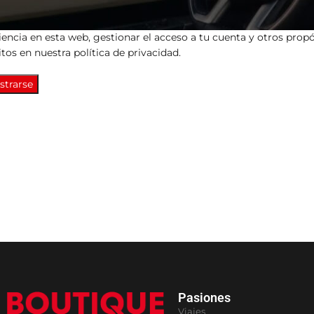
atos personales se utilizarán para procesar tu pedido, mejorar tu
iencia en esta web, gestionar el acceso a tu cuenta y otros prop
itos en nuestra
política de privacidad
.
strarse
Pasiones
Viajes