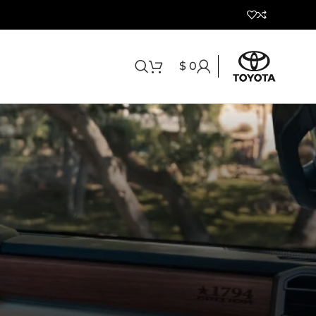
$
0
 al historial de sus
ión y le crearemos
emos la información
pido y sencillo.