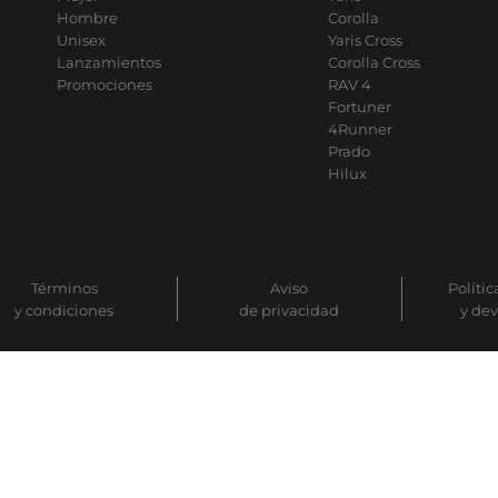
Hombre
Corolla
Unisex
Yaris Cross
Lanzamientos
Corolla Cross
Promociones
RAV 4
Fortuner
4Runner
Prado
Hilux
Términos
Aviso
Polític
y condiciones
de privacidad
y de
COPYRIGHT © 2024 TUYOMOTOR | DESARROLLADO POR