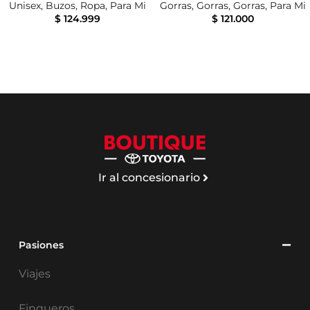
Unisex
,
Buzos
,
Ropa
,
Para Mi
Gorras
,
Gorras
,
Gorras
,
Para Mi
$
124.999
$
121.000
Ir al concesionario
Pasiones
Viajes
Finqueros