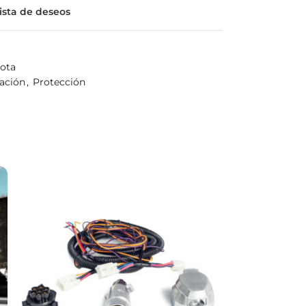
lista de deseos
yota
zación
,
Protección