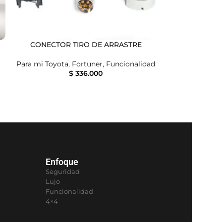
CONECTOR TIRO DE ARRASTRE
MOLDURA EX
Para mi Toyota
,
Fortuner
,
Funcionalidad
$
336.000
Para mi Toyo
Enfoque
Seguridad
Lujo
Funcionalidad
4×4