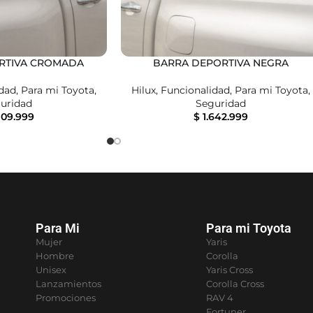
RTIVA CROMADA
BARRA DEPORTIVA NEGRA
idad
,
Para mi Toyota
,
Hilux
,
Funcionalidad
,
Para mi Toyota
,
uridad
Seguridad
109.999
$
1.642.999
Para Mi
Para mi Toyota
Mujer
Yaris
Hombre
Corolla
Unisex
Yaris Cross
Lanzamientos
Corolla Cross
Promociones
RAV 4
Fortuner