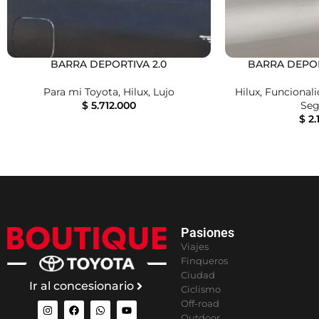
BARRA DEPORTIVA 2.0
BARRA DEPO
Para mi Toyota
,
Hilux
,
Lujo
Hilux
,
Funcional
$
5.712.000
Seg
$
2.
Pasiones
Viajes
Finqueros
Ciudad
Ir al concesionario
Ciclismo
Off-road
Outdoor