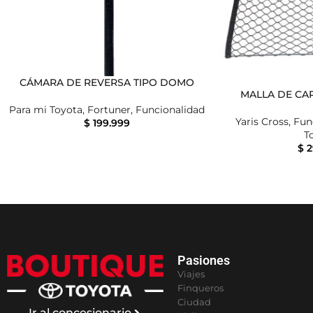
CÁMARA DE REVERSA TIPO DOMO
MALLA DE CA
Para mi Toyota
,
Fortuner
,
Funcionalidad
Yaris Cross
,
Fun
$
199.999
T
$
2
Pasiones
Viajes
Finqueros
Ciudad
Ir al concesionario