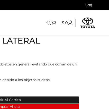
$
0
 LATERAL
bjetos en general, evitando que corran de un
o debido a los objetos sueltos.
ir Al Carrito
prar Ahora