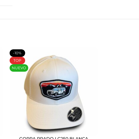
-10%
TOP
TOP
NUEVO
GORRA PRADO LC250 BLANCA
S