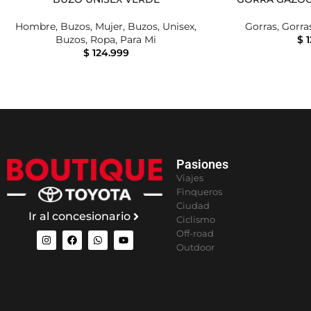
Hombre
,
Buzos
,
Mujer
,
Buzos
,
Unisex
,
Gorras
,
Gorra
Buzos
,
Ropa
,
Para Mi
$
1
$
124.999
Pasiones
Viajes
Finqueros
Ciudad
Ir al concesionario
Ciclismo
Off-road
Outdoor