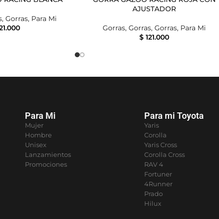
AJUSTADOR
s
,
Gorras
,
Para Mi
21.000
Gorras
,
Gorras
,
Gorras
,
Para Mi
$
121.000
Para Mi
Para mi Toyota
Mujer
Yaris
Hombre
Corolla
Unisex
Yaris Cross
Lanzamientos
Corolla Cross
Promociones
RAV 4
Fortuner
4Runner
Prado
Hilux