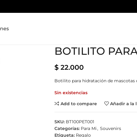
ones
BOTILITO PAR
$
22.000
Botilito para hidratación de mascotas 
Sin existencias
Add to compare
Añadir a la 
SKU:
BT100PET001
Categorías:
Para Mi
,
Souvenirs
Etiqueta:
Regalo