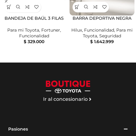
BANDEJA DE BAÚL 3 FILAS
BARRA DEPORTIVA NEGRA
Para mi Toyota
,
Fortuner
,
Hilux
,
Funcionalidad
,
Para mi
Funcionalidad
Toyota
,
Seguridad
$
329.000
$
1.642.999
Ir al concesionario
Pasiones